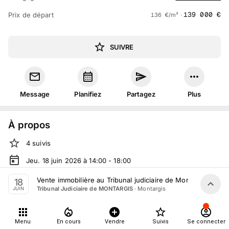
139 000
€
Prix de départ
136
€
/m² ·
SUIVRE
Message
Planifiez
Partagez
Plus
À propos
4
suivis
Jeu. 18 juin 2026 à 14:00 - 18:00
Vente judiciaire
organisée
par
Tribunal Judiciaire de
Vente immobilière au Tribunal judiciaire de Montargis le 18
18
MONTARGIS
·
Montargis
Tribunal Judiciaire de MONTARGIS
JUIN
Tout le monde peut participer
Menu
En cours
Vendre
Suivis
Se connecter