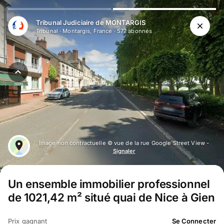
Aller au contenu principal
Tribunal Judiciaire de MONTARGIS
Tribunal
·
Montargis, France
·
577
abonné
s
Image non contractuelle © vue de la rue Google Street View -
Signaler
Un ensemble immobilier professionnel
de 1021,42 m² situé quai de Nice à Gien
Prix gagnant
Se Connecter