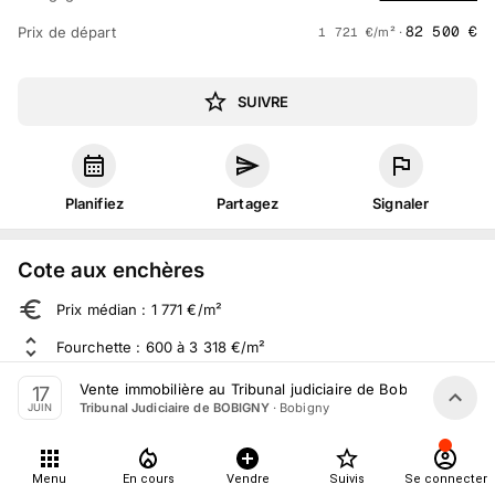
82 500
€
Prix de départ
1 721
€
/m² ·
SUIVRE
Planifiez
Partagez
Signaler
Cote aux enchères
Prix médian : 1 771 €/m²
Fourchette : 600 à 3 318 €/m²
Sur 1 283 ventes aux enchères dans le département
Vente immobilière au Tribunal judiciaire de Bobigny le 17 J
17
·
Bobigny
Tribunal Judiciaire de BOBIGNY
JUIN
À propos
Menu
En cours
Vendre
Suivis
Se connecter