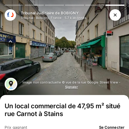
Tribunal Judiciaire de BOBIGNY
Tribunal
·
Bobigny, France
·
5.7 k
abonné
s
Image non contractuelle © vue de la rue Google Street View -
Signaler
Un local commercial de 47,95 m² situé
rue Carnot à Stains
Prix gagnant
Se Connecter