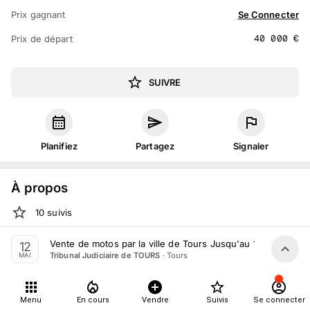
Prix gagnant
Se Connecter
40 000
€
Prix de départ
SUIVRE
Planifiez
Partagez
Signaler
À propos
10
suivis
Mar. 12 mai 2026 à 14:30 - 18:30
Vente de motos par la ville de Tours Jusqu'au 12 Mai 2026
12
·
Tours
Tribunal Judiciaire de TOURS
MAI
Vente judiciaire
organisée
par
Tribunal Judiciaire de TOURS
Tout le monde peut participer
Menu
En cours
Vendre
Suivis
Se connecter