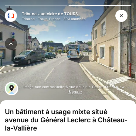
Tribunal Judiciaire de TOURS
Tribunal
·
Tours, France
·
893
abonné
s
Image non contractuelle © vue de la rue Google Street View -
Signaler
Un bâtiment à usage mixte situé
avenue du Général Leclerc à Château-
la-Vallière