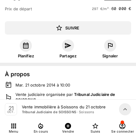
60 000
€
Prix de départ
297
€
/m² ·
SUIVRE
Planifiez
Partagez
Signaler
À propos
Mar. 21 octobre 2014 à 10:00
Vente judiciaire
organisée
par
Tribunal Judiciaire de
SOISSONS
Vente immobilière à Soissons du 21 octobre
21
En salle :
76 rue St Martin, 02200 Soissons, France
·
Soissons
Tribunal Judiciaire de SOISSONS
OCT.
Tout le monde peut participer
Menu
En cours
Vendre
Suivis
Se connecter