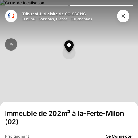
Aller au contenu principal
Tribunal Judiciaire de SOISSONS
Tribunal
·
Soissons, France
·
301
abonné
s
Immeuble de 202m² à la-Ferte-Milon
(02)
Prix gagnant
Se Connecter