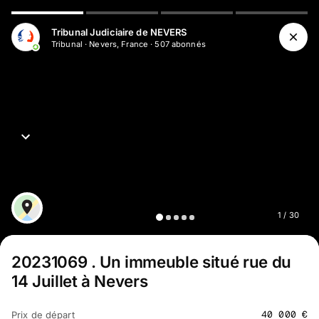
Tribunal Judiciaire de NEVERS
Tribunal
·
Nevers, France
·
507
abonné
s
1
/
30
20231069
.
Un immeuble situé rue du
14 Juillet à Nevers
40 000
€
Prix de départ