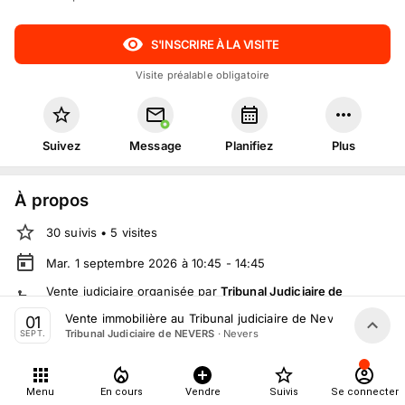
S'INSCRIRE À LA VISITE
Visite préalable obligatoire
Suivez
Message
Planifiez
Plus
À propos
30
suivis
•
5
visites
Mar. 1 septembre 2026 à 10:45 - 14:45
Vente judiciaire
organisée
par
Tribunal Judiciaire de
NEVERS
Vente immobilière au Tribunal judiciaire de Nevers le 1er 
01
·
Nevers
Tribunal Judiciaire de NEVERS
SEPT.
Tout le monde peut participer
Menu
En cours
Vendre
Suivis
Se connecter
Détails