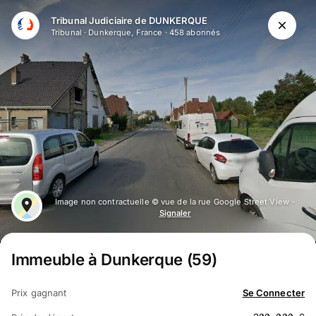
Aller au contenu principal
Tribunal Judiciaire de DUNKERQUE
Tribunal
·
Dunkerque, France
·
458
abonné
s
Image non contractuelle © vue de la rue Google Street View -
Signaler
Immeuble à Dunkerque (59)
Prix gagnant
Se Connecter