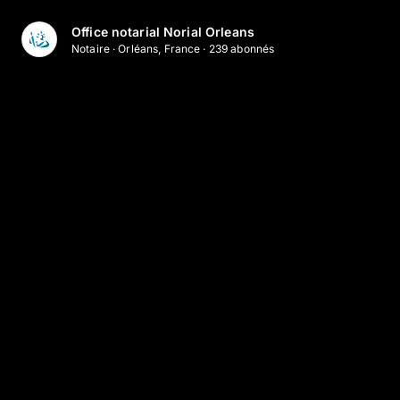
Aller au contenu principal
Office notarial Norial Orleans
Notaire
·
Orléans, France
·
239
abonné
s