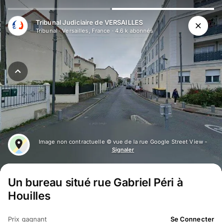
Tribunal Judiciaire de VERSAILLES
Tribunal
·
Versailles, France
·
4.6 k
abonné
s
Image non contractuelle © vue de la rue Google Street View -
Signaler
Un bureau situé rue Gabriel Péri à
Houilles
Prix gagnant
Se Connecter