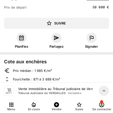
50 000
€
Prix de départ
SUIVRE
Planifiez
Partagez
Signaler
Cote aux enchères
Prix médian : 1 985 €/m²
Fourchette : 871 à 3 688 €/m²
Sur 512 ventes aux enchères dans le département
Vente immobilière au Tribunal judiciaire de Versailles le 1
18
·
Versailles
Tribunal Judiciaire de VERSAILLES
SEPT.
À propos
Menu
En cours
Vendre
Suivis
Se connecter