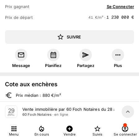
Prix gagnant
Se Connecter
1 230 000
€
Prix de départ
41
€
/m² ·
SUIVRE
Message
Planifiez
Partagez
Plus
Cote aux enchères
Prix médian : 880 €/m²
Fourchette : 84 à 2 403 €/m²
Vente immobilière par 60 Foch Notaires du 28 au 29 Juillet
29
· en ligne
60 Foch Notaires
JUIL.
Sur 103 ventes aux enchères dans le département
Menu
En cours
Vendre
Suivis
Se connecter
À propos