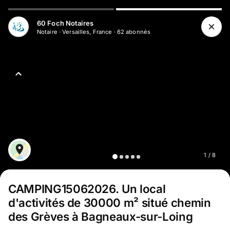
Aller au contenu principal
60 Foch Notaires
Notaire
·
Versailles, France
·
62
abonné
s
1
/
8
CAMPING15062026
.
Un local
d'activités de 30000 m² situé chemin
des Grèves à Bagneaux-sur-Loing