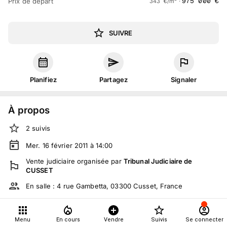
975 000
€
Prix de départ
343
€
/m² ·
SUIVRE
Planifiez
Partagez
Signaler
À propos
2
suivis
Mer. 16 février 2011 à 14:00
Vente judiciaire
organisée
par
Tribunal Judiciaire de
CUSSET
En salle :
4 rue Gambetta, 03300 Cusset, France
Tout le monde peut participer
Menu
En cours
Vendre
Suivis
Se connecter