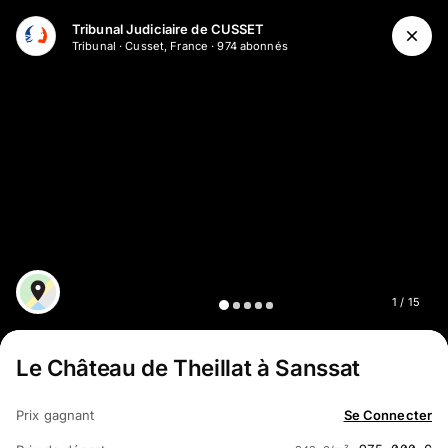
Aller au contenu principal
Tribunal Judiciaire de CUSSET
Tribunal
·
Cusset, France
·
974
abonné
s
1
/
15
Le Château de Theillat à Sanssat
Prix gagnant
Se Connecter