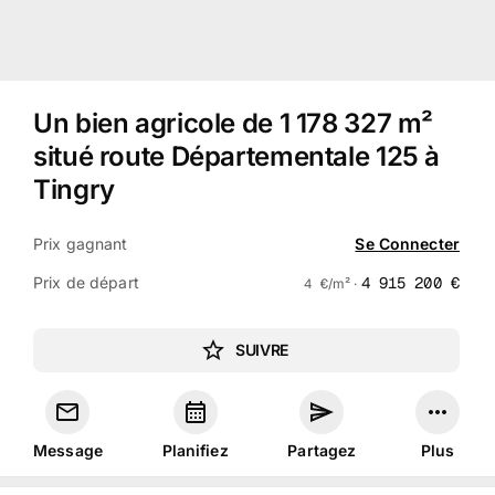
Un bien agricole de 1 178 327 m²
situé route Départementale 125 à
Tingry
Prix gagnant
Se Connecter
Prix de départ
4 915 200
€
4
€
/m² ·
SUIVRE
Message
Planifiez
Partagez
Plus