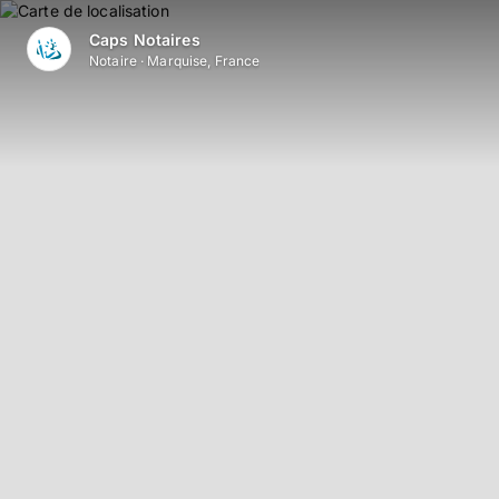
Aller au contenu principal
Caps Notaires
Notaire
·
Marquise, France