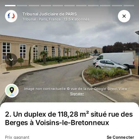
Aller au contenu principal
Tribunal Judiciaire de PARIS
Tribunal
·
Paris, France
·
13.5 k
abonné
s
Image non contractuelle © vue de la rue Google Street View -
Signaler
2
.
Un duplex de 118,28 m² situé rue des
Berges à Voisins-le-Bretonneux
Prix gagnant
Se Connecter