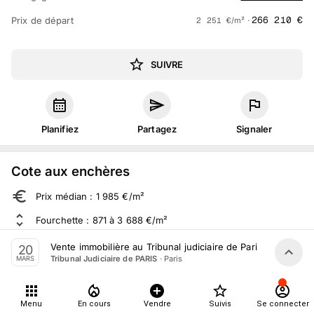
266 210
€
Prix de départ
2 251
€
/m² ·
SUIVRE
Planifiez
Partagez
Signaler
Cote aux enchères
Prix médian : 1 985 €/m²
Fourchette : 871 à 3 688 €/m²
Sur 512 ventes aux enchères dans le département
Vente immobilière au Tribunal judiciaire de Paris le 20 Mar
20
·
Paris
Tribunal Judiciaire de PARIS
MARS
À propos
Menu
En cours
Vendre
Suivis
Se connecter