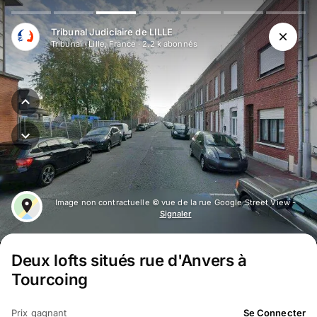
Aller au contenu principal
Tribunal Judiciaire de LILLE
Tribunal
·
Lille, France
·
2.2 k
abonné
s
Image non contractuelle © vue de la rue Google Street View -
Signaler
Deux lofts situés rue d'Anvers à
Tourcoing
Prix gagnant
Se Connecter