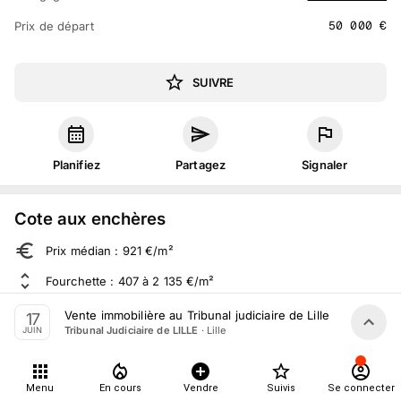
50 000
€
Prix de départ
SUIVRE
Planifiez
Partagez
Signaler
Cote aux enchères
Prix médian : 921 €/m²
Fourchette : 407 à 2 135 €/m²
Sur 186 ventes aux enchères dans le département
Vente immobilière au Tribunal judiciaire de Lille le 17 Juin 
17
·
Lille
Tribunal Judiciaire de LILLE
JUIN
À propos
Menu
En cours
Vendre
Suivis
Se connecter