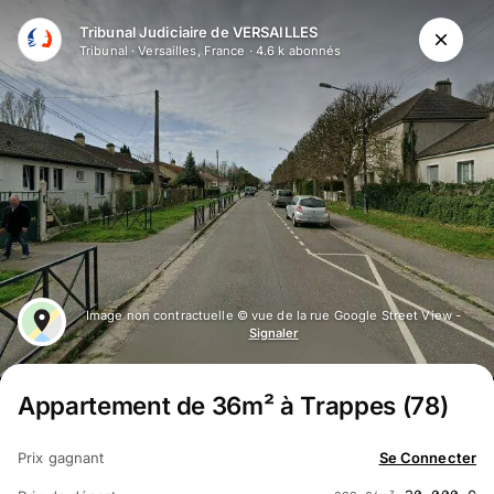
Tribunal Judiciaire de VERSAILLES
Tribunal
·
Versailles, France
·
4.6 k
abonné
s
Image non contractuelle © vue de la rue Google Street View -
Signaler
Appartement de 36m² à Trappes (78)
Prix gagnant
Se Connecter