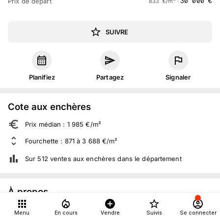
30 000
€
Prix de départ
833
€
/m² ·
SUIVRE
Planifiez
Partagez
Signaler
Cote aux enchères
Prix médian : 1 985 €/m²
Fourchette : 871 à 3 688 €/m²
Sur 512 ventes aux enchères dans le département
À propos
Mer. 15 décembre 2010 à 09:00
Menu
En cours
Vendre
Suivis
Se connecter