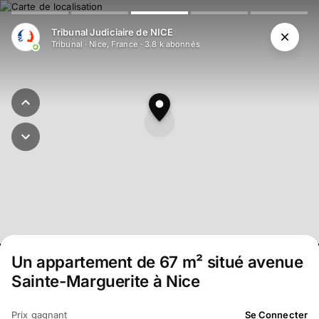
Aller au contenu principal
Tribunal Judiciaire de NICE
Tribunal
·
Nice, France
·
3.8 k
abonné
s
Un appartement de 67 m² situé avenue
Sainte-Marguerite à Nice
Prix gagnant
Se Connecter