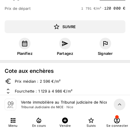
120 000
€
Prix de départ
1 791
€
/m² ·
SUIVRE
Planifiez
Partagez
Signaler
Cote aux enchères
Prix médian : 2 596 €/m²
Fourchette : 1 129 à 4 986 €/m²
Sur 1 065 ventes aux enchères dans le département
Vente immobilière au Tribunal judiciaire de Nice le 9 Juillet
09
·
Nice
Tribunal Judiciaire de NICE
JUIL.
À propos
Menu
En cours
Vendre
Suivis
Se connecter