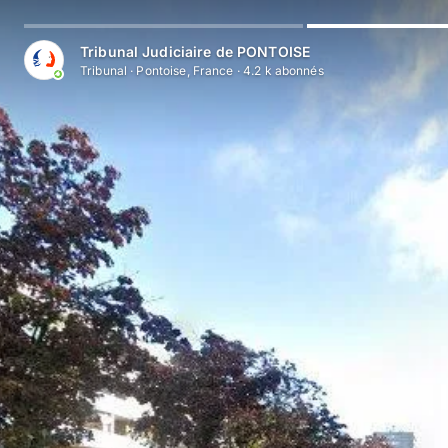
Tribunal Judiciaire de PONTOISE
Tribunal
·
Pontoise, France
·
4.2 k
abonné
s