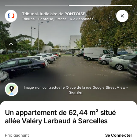
Tribunal Judiciaire de PONTOISE
Tribunal
·
Pontoise, France
·
4.2 k
abonné
s
Image non contractuelle © vue de la rue Google Street View -
Signaler
Un appartement de 62,44 m² situé
allée Valéry Larbaud à Sarcelles
Prix gagnant
Se Connecter