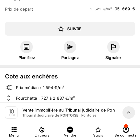
95 000
€
Prix de départ
1 521
€
/m² ·
SUIVRE
Planifiez
Partagez
Signaler
Cote aux enchères
Prix médian : 1 594 €/m²
Fourchette : 727 à 2 887 €/m²
Sur 692 ventes aux enchères dans le département
Vente immobilière au Tribunal judiciaire de Pontoise le 10 
10
·
Pontoise
Tribunal Judiciaire de PONTOISE
JUIN
À propos
Menu
En cours
Vendre
Suivis
Se connecter