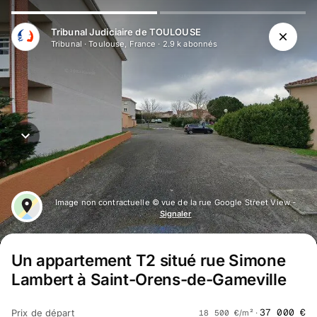
Aller au contenu principal
Tribunal Judiciaire de TOULOUSE
Tribunal
·
Toulouse, France
·
2.9 k
abonné
s
Image non contractuelle © vue de la rue Google Street View -
Signaler
Un appartement T2 situé rue Simone
Lambert à Saint-Orens-de-Gameville
37 000
€
Prix de départ
18 500
€
/m² ·