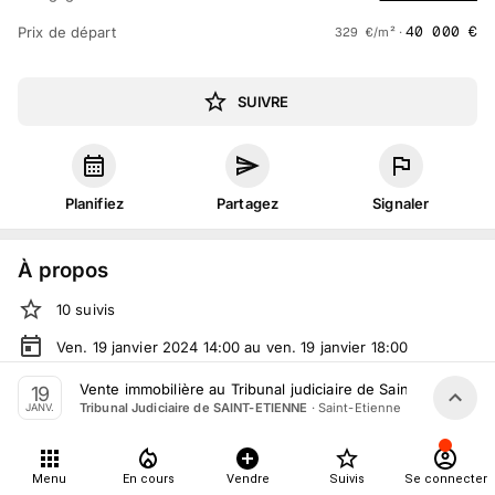
40 000
€
Prix de départ
329
€
/m² ·
SUIVRE
Planifiez
Partagez
Signaler
À propos
10
suivis
Ven. 19 janvier 2024 14:00 au ven. 19 janvier 18:00
Vente judiciaire
organisée
par
Tribunal Judiciaire de SAINT-
Vente immobilière au Tribunal judiciaire de Saint-Étienne le
19
ETIENNE
·
Saint-Etienne
Tribunal Judiciaire de SAINT-ETIENNE
JANV.
En salle :
Place du Palais de Justice, 42000 Saint-Etienne,
France
Menu
En cours
Vendre
Suivis
Se connecter
Tout le monde peut participer