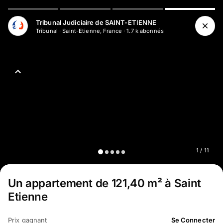
Aller au contenu principal
Tribunal Judiciaire de SAINT-ETIENNE
Tribunal
·
Saint-Etienne, France
·
1.7 k
abonné
s
1
/
11
Un appartement de 121,40 m² à Saint
Etienne
Prix gagnant
Se Connecter