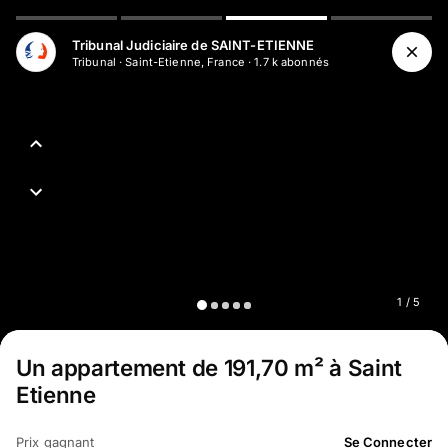
Aller au contenu principal
Tribunal Judiciaire de SAINT-ETIENNE
Tribunal
·
Saint-Etienne, France
·
1.7 k
abonné
s
1
/
5
Un appartement de 191,70 m² à Saint
Etienne
Prix gagnant
Se Connecter