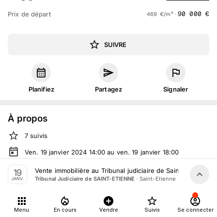
90 000
€
Prix de départ
469
€
/m² ·
SUIVRE
Planifiez
Partagez
Signaler
À propos
7
suivis
Ven. 19 janvier 2024 14:00 au ven. 19 janvier 18:00
Vente judiciaire
organisée
par
Tribunal Judiciaire de SAINT-
Vente immobilière au Tribunal judiciaire de Saint-Étienne le
19
ETIENNE
·
Saint-Etienne
Tribunal Judiciaire de SAINT-ETIENNE
JANV.
En salle :
Place du Palais de Justice, 42000 Saint-Etienne,
France
Menu
En cours
Vendre
Suivis
Se connecter
Tout le monde peut participer