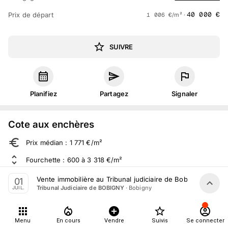
40 000
€
Prix de départ
1 006
€
/m² ·
SUIVRE
Planifiez
Partagez
Signaler
Cote aux enchères
Prix médian : 1 771 €/m²
Fourchette : 600 à 3 318 €/m²
Sur 1 283 ventes aux enchères dans le département
Vente immobilière au Tribunal judiciaire de Bobigny le 1er J
01
·
Bobigny
Tribunal Judiciaire de BOBIGNY
JUIL.
À propos
Menu
En cours
Vendre
Suivis
Se connecter