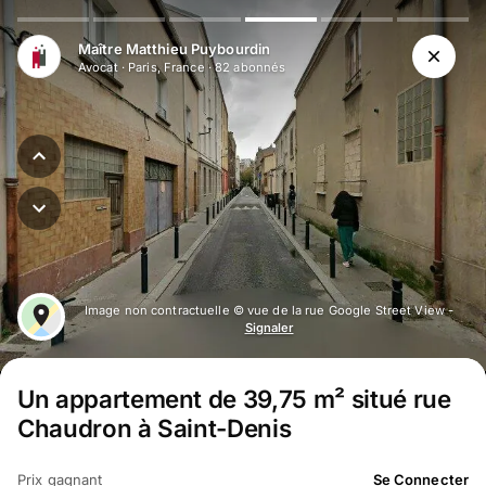
Aller au contenu principal
Maître Matthieu Puybourdin
Avocat
·
Paris, France
·
82
abonné
s
Image non contractuelle © vue de la rue Google Street View -
Signaler
Un appartement de 39,75 m² situé rue
Chaudron à Saint-Denis
Prix gagnant
Se Connecter