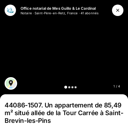
Office notarial de Mes Guillo & Le Cardinal
Notaire
·
Saint-Père-en-Retz, France
·
41
abonné
s
1
/
4
44086-1507
.
Un appartement de 85,49
m² situé allée de la Tour Carrée à Saint-
Brevin-les-Pins