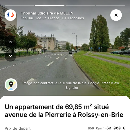
Aller au contenu principal
Tribunal judiciaire de MELUN
Tribunal
·
Melun, France
·
1.4 k
abonné
s
Image non contractuelle © vue de la rue Google Street View -
Signaler
Un appartement de 69,85 m² situé
avenue de la Pierrerie à Roissy-en-Brie
60 000
€
Prix de départ
859
€
/m² ·