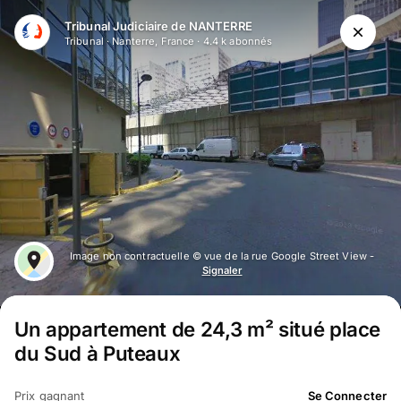
Aller au contenu principal
Tribunal Judiciaire de NANTERRE
Tribunal
·
Nanterre, France
·
4.4 k
abonné
s
Image non contractuelle © vue de la rue Google Street View -
Signaler
Un appartement de 24,3 m² situé place
du Sud à Puteaux
Prix gagnant
Se Connecter