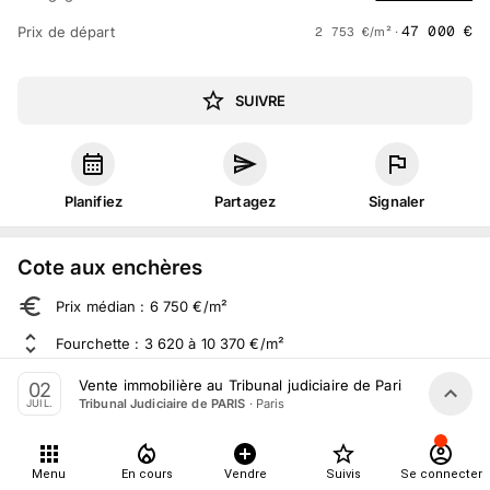
47 000
€
Prix de départ
2 753
€
/m² ·
SUIVRE
Planifiez
Partagez
Signaler
Cote aux enchères
Prix médian : 6 750 €/m²
Fourchette : 3 620 à 10 370 €/m²
Sur 905 ventes aux enchères dans le département
Vente immobilière au Tribunal judiciaire de Paris le 2 Juille
02
·
Paris
Tribunal Judiciaire de PARIS
JUIL.
À propos
Menu
En cours
Vendre
Suivis
Se connecter