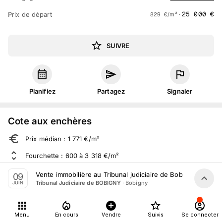
25 000
€
Prix de départ
829
€
/m² ·
SUIVRE
Planifiez
Partagez
Signaler
Cote aux enchères
Prix médian : 1 771 €/m²
Fourchette : 600 à 3 318 €/m²
Sur 1 283 ventes aux enchères dans le département
Vente immobilière au Tribunal judiciaire de Bobigny le 9 Ju
09
·
Bobigny
Tribunal Judiciaire de BOBIGNY
JUIN
À propos
Menu
En cours
Vendre
Suivis
Se connecter