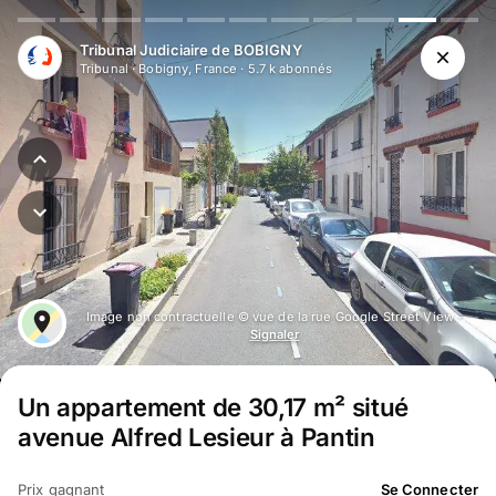
Aller au contenu principal
Tribunal Judiciaire de BOBIGNY
Tribunal
·
Bobigny, France
·
5.7 k
abonné
s
Image non contractuelle © vue de la rue Google Street View -
Signaler
Un appartement de 30,17 m² situé
avenue Alfred Lesieur à Pantin
Prix gagnant
Se Connecter