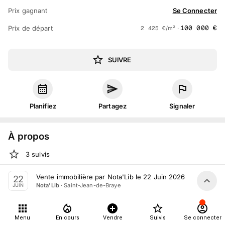
Prix gagnant
Se Connecter
100 000
€
Prix de départ
2 425
€
/m² ·
SUIVRE
Planifiez
Partagez
Signaler
À propos
3
suivis
Lun. 22 juin 2026 15:30 au lun. 22 juin 19:30
Vente immobilière par Nota'Lib le 22 Juin 2026
22
·
Saint-Jean-de-Braye
Nota'Lib
JUIN
Vente volontaire
organisée
par
Nota'Lib
Tout le monde peut participer
Menu
En cours
Vendre
Suivis
Se connecter