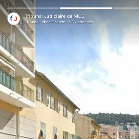
Tribunal Judiciaire de NICE
Tribunal
·
Nice, France
·
3.8 k
abonné
s