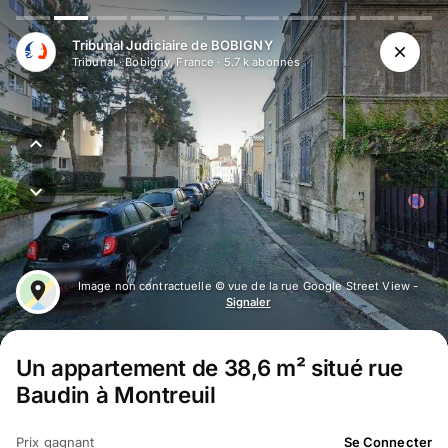
Aller au contenu principal
Tribunal Judiciaire de BOBIGNY
Tribunal
·
Bobigny, France
·
5.7 k
abonné
s
Image non contractuelle © vue de la rue Google Street View -
Signaler
Un appartement de 38,6 m² situé rue
Baudin à Montreuil
Prix gagnant
Se Connecter