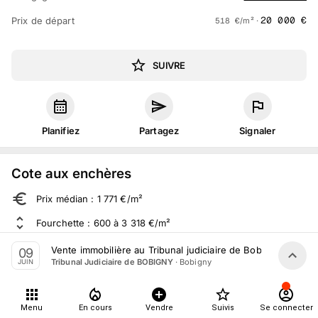
20 000
€
Prix de départ
518
€
/m² ·
SUIVRE
Planifiez
Partagez
Signaler
Cote aux enchères
Prix médian : 1 771 €/m²
Fourchette : 600 à 3 318 €/m²
Sur 1 283 ventes aux enchères dans le département
Vente immobilière au Tribunal judiciaire de Bobigny le 9 Ju
09
·
Bobigny
Tribunal Judiciaire de BOBIGNY
JUIN
À propos
Menu
En cours
Vendre
Suivis
Se connecter