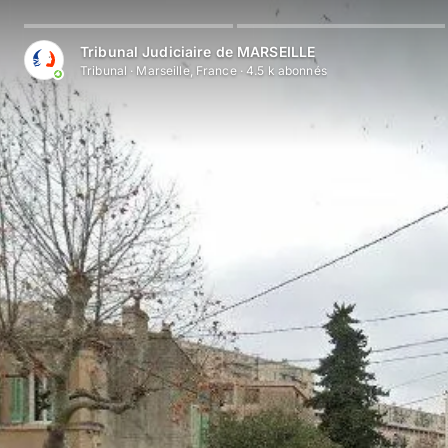
Tribunal Judiciaire de MARSEILLE
Tribunal
·
Marseille, France
·
4.5 k
abonné
s