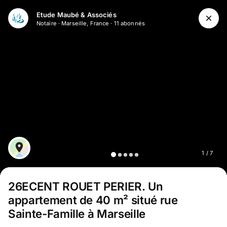
Aller au contenu principal
Etude Maubé & Associés
Notaire
·
Marseille, France
·
11
abonné
s
1
/
7
26ECENT ROUET PERIER
.
Un
appartement de 40 m² situé rue
Sainte-Famille à Marseille