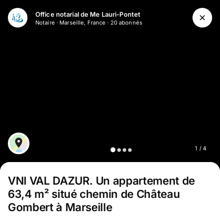
Aller au contenu principal
Office notarial de Me Lauri-Pontet
Notaire
·
Marseille, France
·
20
abonné
s
1
/
4
VNI VAL DAZUR
.
Un appartement de
63,4 m² situé chemin de Château
Gombert à Marseille