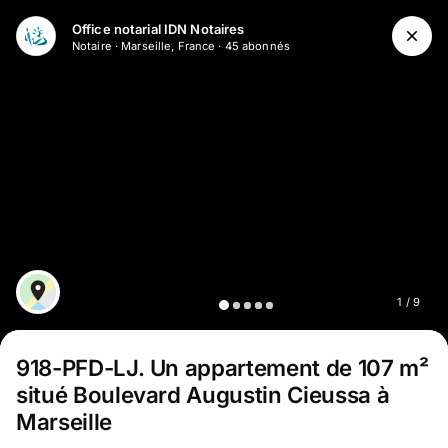
Aller au contenu principal
Office notarial IDN Notaires
Notaire
·
Marseille, France
·
45
abonné
s
1
/
9
918-PFD-LJ
.
Un appartement de 107 m²
situé Boulevard Augustin Cieussa à
Marseille