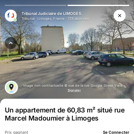
Tribunal Judiciaire de LIMOGES
Tribunal
·
Limoges, France
·
729
abonné
s
Image non contractuelle © vue de la rue Google Street View -
Signaler
Un appartement de 60,83 m² situé rue
Marcel Madoumier à Limoges
Prix gagnant
Se Connecter