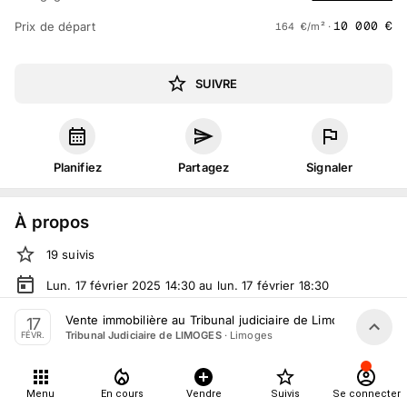
10 000
€
Prix de départ
164
€
/m² ·
SUIVRE
Planifiez
Partagez
Signaler
À propos
19
suivis
Lun. 17 février 2025 14:30 au lun. 17 février 18:30
Vente judiciaire
organisée
par
Tribunal Judiciaire de
Vente immobilière au Tribunal judiciaire de Limoges le 17 F
17
LIMOGES
·
Limoges
Tribunal Judiciaire de LIMOGES
FÉVR.
En salle :
23 Place Winston Churchill, 87000 Limoges,
France
Menu
En cours
Vendre
Suivis
Se connecter
Tout le monde peut participer