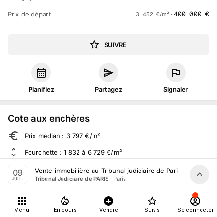
400 000
€
Prix de départ
3 452
€
/m² ·
SUIVRE
Planifiez
Partagez
Signaler
Cote aux enchères
Prix médian : 3 797 €/m²
Fourchette : 1 832 à 6 729 €/m²
Sur 386 ventes aux enchères dans le département
Vente immobilière au Tribunal judiciaire de Paris le 9 Juille
09
·
Paris
Tribunal Judiciaire de PARIS
JUIL.
À propos
Menu
En cours
Vendre
Suivis
Se connecter