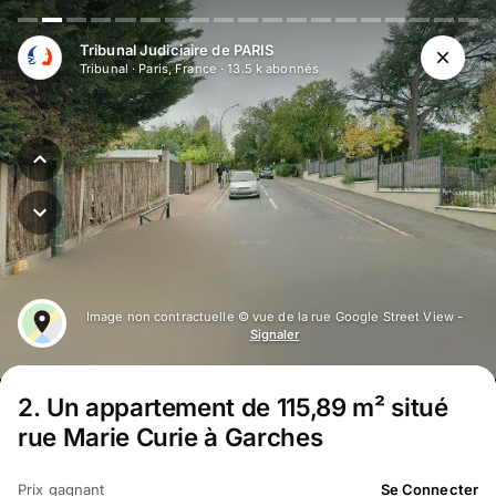
Aller au contenu principal
Tribunal Judiciaire de PARIS
Tribunal
·
Paris, France
·
13.5 k
abonné
s
Image non contractuelle © vue de la rue Google Street View -
Signaler
2
.
Un appartement de 115,89 m² situé
rue Marie Curie à Garches
Prix gagnant
Se Connecter