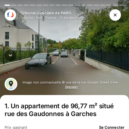
Tribunal Judiciaire de PARIS
Tribunal
·
Paris, France
·
13.4 k
abonné
s
Image non contractuelle © vue de la rue Google Street View -
Signaler
1
.
Un appartement de 96,77 m² situé
rue des Gaudonnes à Garches
Prix gagnant
Se Connecter