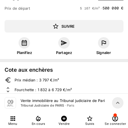
500 000
€
Prix de départ
5 167
€
/m² ·
SUIVRE
Planifiez
Partagez
Signaler
Cote aux enchères
Prix médian : 3 797 €/m²
Fourchette : 1 832 à 6 729 €/m²
Sur 386 ventes aux enchères dans le département
Vente immobilière au Tribunal judiciaire de Paris le 9 Juille
09
·
Paris
Tribunal Judiciaire de PARIS
JUIL.
À propos
Menu
En cours
Vendre
Suivis
Se connecter