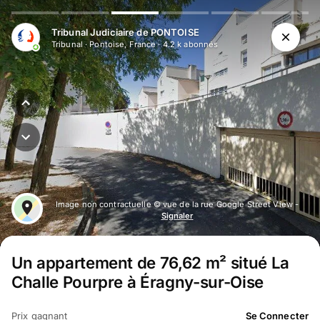
Tribunal Judiciaire de PONTOISE
Tribunal
·
Pontoise, France
·
4.2 k
abonné
s
Image non contractuelle © vue de la rue Google Street View -
Signaler
Un appartement de 76,62 m² situé La
Challe Pourpre à Éragny-sur-Oise
Prix gagnant
Se Connecter