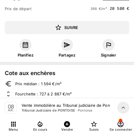
20 500
€
Prix de départ
268
€
/m² ·
SUIVRE
Planifiez
Partagez
Signaler
Cote aux enchères
Prix médian : 1 594 €/m²
Fourchette : 727 à 2 887 €/m²
Sur 692 ventes aux enchères dans le département
Vente immobilière au Tribunal judiciaire de Pontoise le 8 Av
08
·
Pontoise
Tribunal Judiciaire de PONTOISE
AVR.
À propos
Menu
En cours
Vendre
Suivis
Se connecter