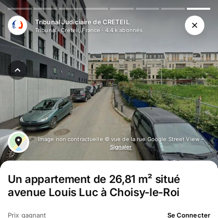
Tribunal Judiciaire de CRETEIL
Tribunal
·
Créteil, France
·
4.4 k
abonné
s
Image non contractuelle © vue de la rue Google Street View -
Signaler
Un appartement de 26,81 m² situé
avenue Louis Luc à Choisy-le-Roi
Prix gagnant
Se Connecter