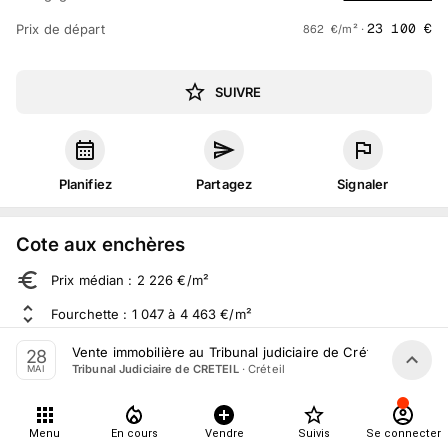
23 100
€
Prix de départ
862
€
/m² ·
SUIVRE
Planifiez
Partagez
Signaler
Cote aux enchères
Prix médian : 2 226 €/m²
Fourchette : 1 047 à 4 463 €/m²
Sur 539 ventes aux enchères dans le département
Vente immobilière au Tribunal judiciaire de Créteil le 28 Ma
28
·
Créteil
Tribunal Judiciaire de CRETEIL
MAI
À propos
Menu
En cours
Vendre
Suivis
Se connecter