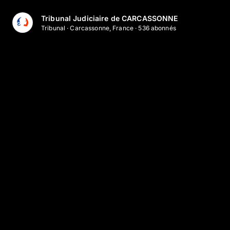
Aller au contenu principal
Tribunal Judiciaire de CARCASSONNE
Tribunal
·
Carcassonne, France
·
536
abonné
s