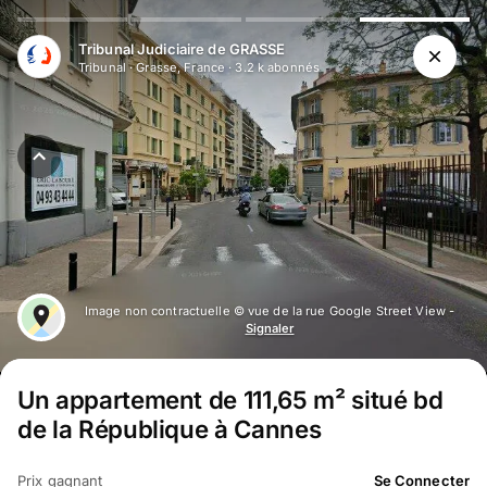
Tribunal Judiciaire de GRASSE
Tribunal
·
Grasse, France
·
3.2 k
abonné
s
Image non contractuelle © vue de la rue Google Street View -
Signaler
Un appartement de 111,65 m² situé bd
de la République à Cannes
Prix gagnant
Se Connecter