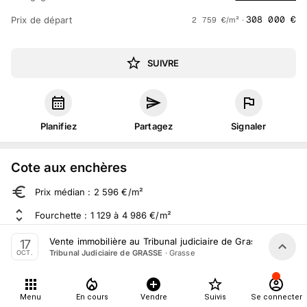
308 000
€
Prix de départ
2 759
€
/m² ·
SUIVRE
Planifiez
Partagez
Signaler
Cote aux enchères
Prix médian : 2 596 €/m²
Fourchette : 1 129 à 4 986 €/m²
Sur 1 065 ventes aux enchères dans le département
Vente immobilière au Tribunal judiciaire de Grasse le 17 Oc
17
·
Grasse
Tribunal Judiciaire de GRASSE
OCT.
À propos
Menu
En cours
Vendre
Suivis
Se connecter