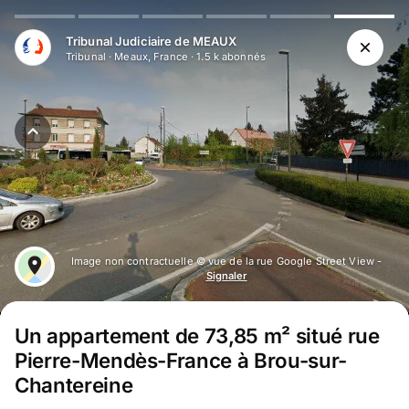
Aller au contenu principal
Tribunal Judiciaire de MEAUX
Tribunal
·
Meaux, France
·
1.5 k
abonné
s
Image non contractuelle © vue de la rue Google Street View -
Signaler
Un appartement de 73,85 m² situé rue
Pierre-Mendès-France à Brou-sur-
Chantereine