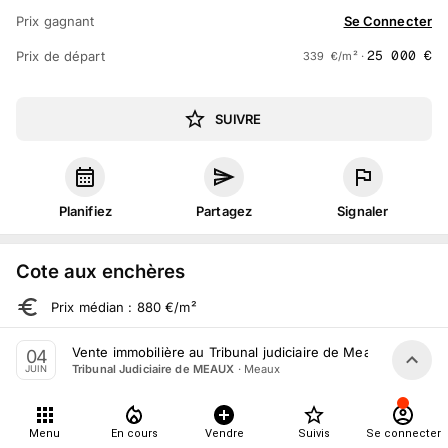
Prix gagnant
Se Connecter
25 000
€
Prix de départ
339
€
/m² ·
SUIVRE
Planifiez
Partagez
Signaler
Cote aux enchères
Prix médian : 880 €/m²
Fourchette : 84 à 2 403 €/m²
Vente immobilière au Tribunal judiciaire de Meaux le 4 Jui
04
·
Meaux
Tribunal Judiciaire de MEAUX
JUIN
Sur 103 ventes aux enchères dans le département
Menu
En cours
Vendre
Suivis
Se connecter
À propos