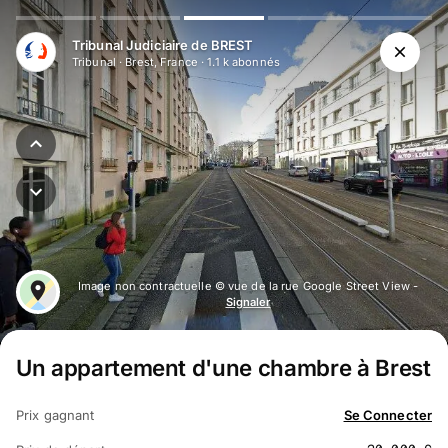
Aller au contenu principal
Tribunal Judiciaire de BREST
Tribunal
·
Brest, France
·
1.1 k
abonné
s
Image non contractuelle © vue de la rue Google Street View -
Signaler
Un appartement d'une chambre à Brest
Prix gagnant
Se Connecter