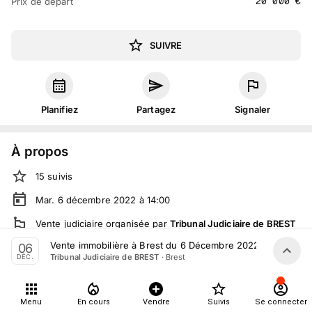
20 000
€
Prix de départ
SUIVRE
Planifiez
Partagez
Signaler
À propos
15
suivis
Mar. 6 décembre 2022 à 14:00
Vente judiciaire
organisée
par
Tribunal Judiciaire de BREST
Vente immobilière à Brest du 6 Décembre 2022
06
En salle :
32 rue Denver, 29200 Brest, France
·
Brest
Tribunal Judiciaire de BREST
DÉC.
Tout le monde peut participer
Menu
En cours
Vendre
Suivis
Se connecter