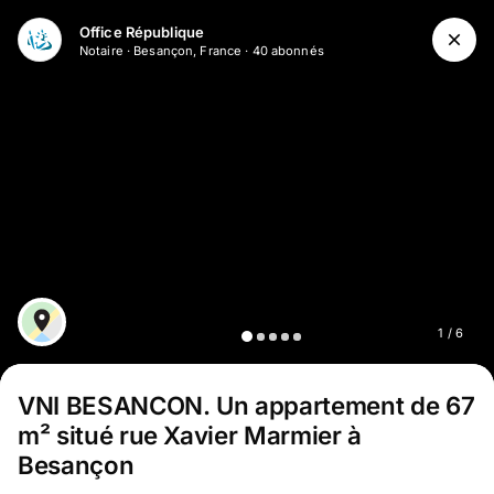
Aller au contenu principal
Office République
Notaire
·
Besançon, France
·
40
abonné
s
1
/
6
VNI BESANCON
.
Un appartement de 67
m² situé rue Xavier Marmier à
Besançon