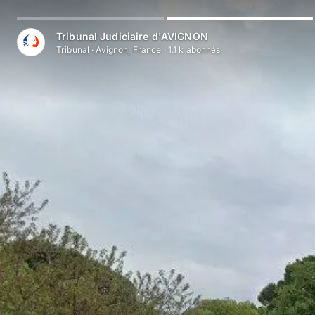
Tribunal Judiciaire d'AVIGNON
Tribunal
·
Avignon, France
·
1.1 k
abonné
s