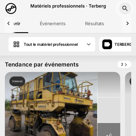
Aller au contenu principal
Matériels professionnels · Terberg
Découvrir
Événements
Résultats
Profil
Tout le matériel professionnel
TERBERG
Tendance par événements
2
TERMINÉ
TE
+
6