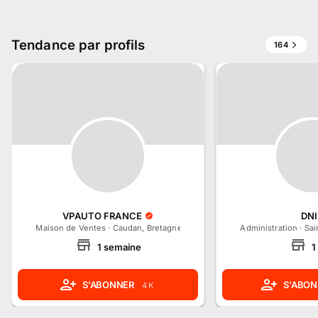
Tendance par profils
164
VPAUTO FRANCE
DN
Maison de Ventes
·
Caudan, Bretagne
Administration
·
Sai
1
semaine
1
S'ABONNER
S'ABON
4 K