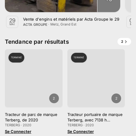
Vente d'engins et matériels par Acta Groupe le 29 Mai 20
29
06
·
Metz, Grand Est
ACTA GROUPE
MAI
MAI
Tendance par résultats
2
TERMINÉ
TERMINÉ
2
2
Tracteur de parc de marque
Tracteur portuaire de marque
Terberg, de 2020
Terberg, avec 7138 h
TERBERG · 2020
d’utilisation au compteur
TERBERG · 2020
Se Connecter
Se Connecter