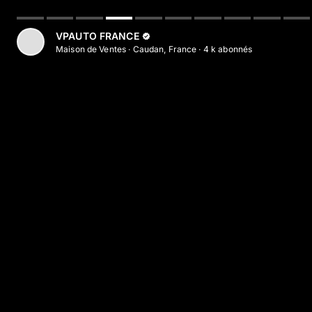
Aller au contenu principal
VPAUTO FRANCE
Maison de Ventes
·
Caudan, France
·
4 k
abonné
s