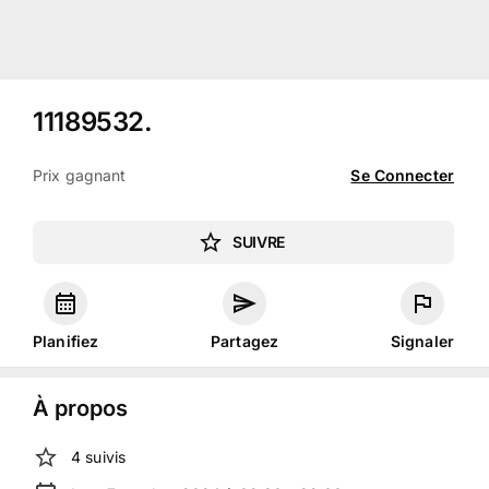
11189532
.
Prix gagnant
Se Connecter
SUIVRE
Planifiez
Partagez
Signaler
À propos
4
suivis