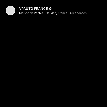
Aller au contenu principal
VPAUTO FRANCE
Maison de Ventes
·
Caudan, France
·
4 k
abonné
s